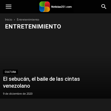
Noticias251
Inicio
Entretenimiento
ENTRETENIMIENTO
Cine/TV
Cultura
Efemérides
Eventos
Gente de medios
Historias en Video
CULTURA
El sebucán, el baile de las cintas
venezolano
9 de diciembre de 2020