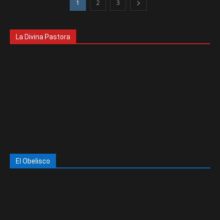
1
2
3
La Divina Pastora
El Obelisco