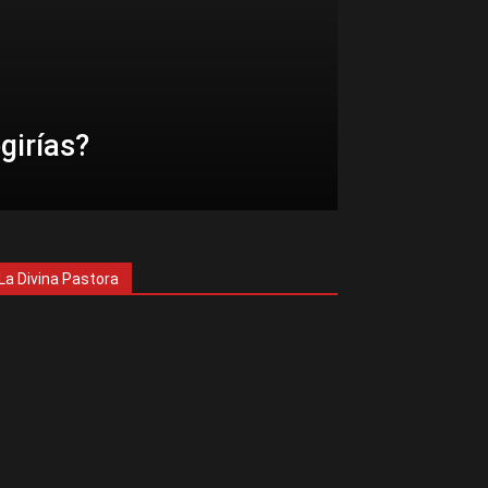
girías?
La Divina Pastora