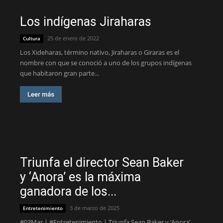
Los indígenas Jiraharas
25 de enero de 2022
Cultura
Los Xideharas, término nativo, Jiraharas o Giraras es el
nombre con que se conoció a uno de los grupos indígenas
que habitaron gran parte...
Leer más
Triunfa el director Sean Baker
y ‘Anora’ es la máxima
ganadora de los...
3 de marzo de 2025
Entretenimiento
#03Mar | #Entretenimiento | Triunfa Sean Baker y ‘Anora’