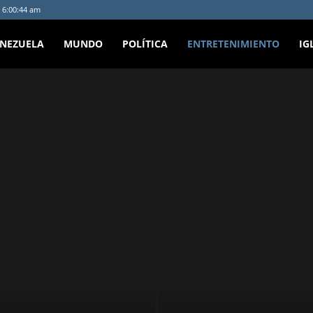
 6:00:44 am
ENEZUELA
MUNDO
POLÍTICA
ENTRETENIMIENTO
IG
e medios
Historias en Video