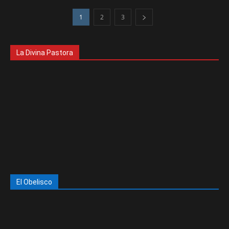
1
2
3
La Divina Pastora
El Obelisco