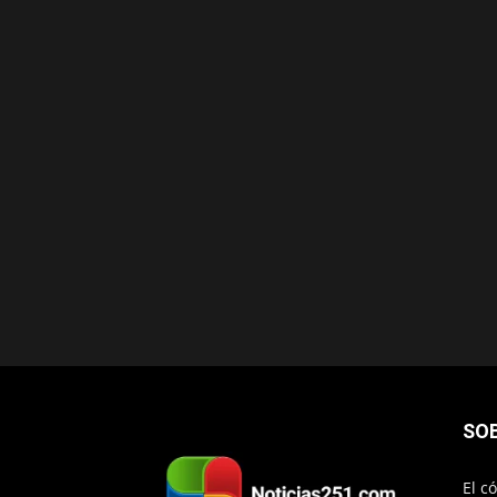
SO
El c