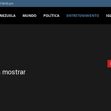
 7:40:00 pm
ENEZUELA
MUNDO
POLÍTICA
ENTRETENIMIENTO
IG
e medios
Historias en Video
a mostrar