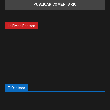
La Divina Pastora
El Obelisco