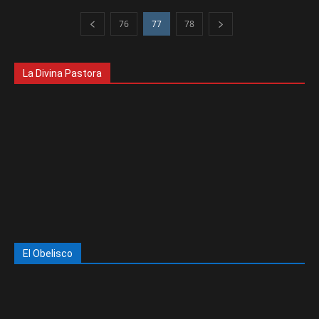
76
77
78
La Divina Pastora
El Obelisco