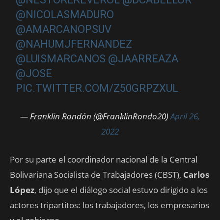
@NICOLASMADURO
@AMARCANOPSUV
@NAHUMJFERNANDEZ
@LUISMARCANOS
@JAARREAZA
@JOSE
PIC.TWITTER.COM/Z50GRPZXUL
— Franklin Rondón (@FranklinRondo20)
April 26,
2022
Por su parte el coordinador nacional de la Central
Bolivariana Socialista de Trabajadores (CBST),
Carlos
López
, dijo que el diálogo social estuvo dirigido a los
actores tripartitos: los trabajadores, los empresarios