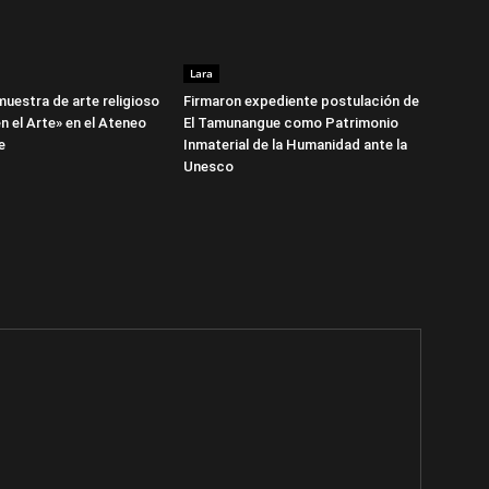
Lara
 muestra de arte religioso
Firmaron expediente postulación de
n el Arte» en el Ateneo
El Tamunangue como Patrimonio
e
Inmaterial de la Humanidad ante la
Unesco