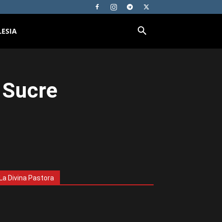
LESIA
 Sucre
La Divina Pastora