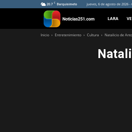
C
20.7
jueves, 6 de agosto de 2026 -
Barquisimeto
Noticias251
LARA
V
Inicio
Entretenimiento
Cultura
Natalicio de Ant
Natal