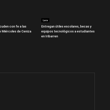
Lara
cuden con fe a las
Entregan útiles escolares, becas y
te Miércoles de Ceniza
equipos tecnológicos a estudiantes
en Iribarren