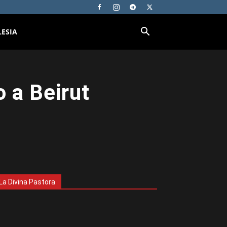
LESIA
 a Beirut
La Divina Pastora