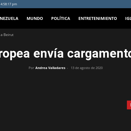
- 4:58:17 pm
ENEZUELA
MUNDO
POLÍTICA
ENTRETENIMIENTO
IG
a Beirut
ropea envía cargamento
Por
Andrea Valladares
-
13 de agosto de 2020