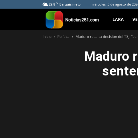
C
29.8
miércoles, 5 de agosto de 202
Barquisimeto
Noticias251
LARA
V
Inicio
Política
Maduro resalta decisión del TSJ: “es
Maduro r
sente