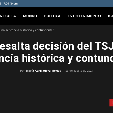
6 - 7:06:49 pm
ENEZUELA
MUNDO
POLÍTICA
ENTRETENIMIENTO
IG
 una sentencia histórica y contundente”
esalta decisión del TSJ
ncia histórica y contun
Por
María Auxiliadora Morles
-
23 de agosto de 2024