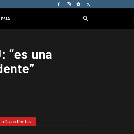
LESIA
: “es una
dente”
La Divina Pastora