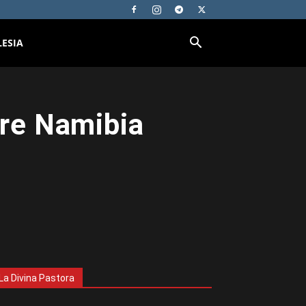
LESIA
tre Namibia
La Divina Pastora