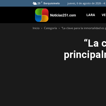
C
29
jueves, 6 de agosto de 2026 - 4
Barquisimeto
Noticias251
LARA
V
Inicio
Categoría
“La clave para la inmortalidad es 
“La 
principal