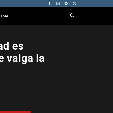
LESIA
ad es
e valga la