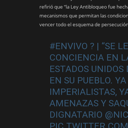
refirió que “la Ley Antibloqueo fue hec
mecanismos que permitan las condiciones
vencer todo el esquema de persecución 
#ENVIVO
? | “SE 
CONCIENCIA EN L
ESTADOS UNIDOS 
EN SU PUEBLO. Y
IMPERIALISTAS, Y
AMENAZAS Y SAQU
DIGNATARIO
@NI
PIC.TWITTER.CO