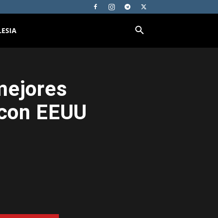
LESIA
mejores
 con EEUU