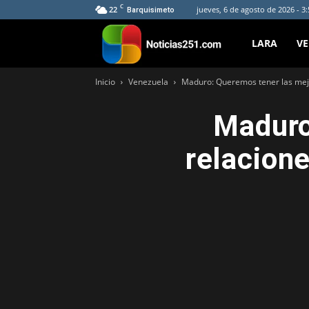
C
22
jueves, 6 de agosto de 2026 - 3
Barquisimeto
Noticias251
LARA
V
Inicio
Venezuela
Maduro: Queremos tener las mejo
Maduro
relacion