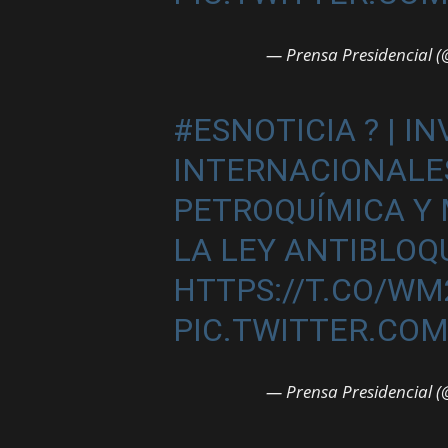
— Prensa Presidencial (
#ESNOTICIA
? | I
INTERNACIONALES
PETROQUÍMICA Y
LA LEY ANTIBLOQ
HTTPS://T.CO/W
PIC.TWITTER.CO
— Prensa Presidencial (