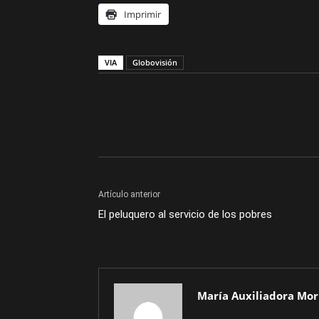
Imprimir
VIA
Globovisión
Artículo anterior
El peluquero al servicio de los pobres
María Auxiliadora Mor