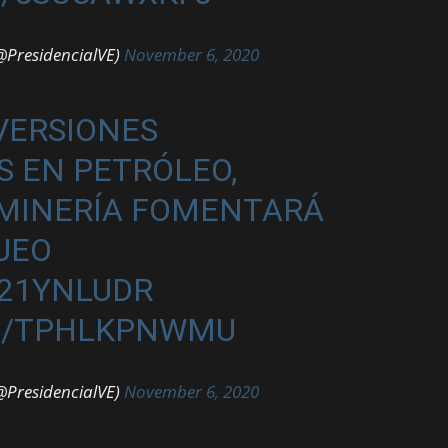
@PresidencialVE)
November 6, 2020
NVERSIONES
 EN PETRÓLEO,
 MINERÍA FOMENTARÁ
UEO
M21YNLUDR
M/TPHLKPNWMU
@PresidencialVE)
November 6, 2020