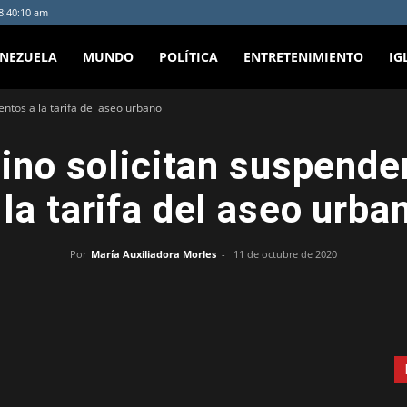
 8:40:10 am
ENEZUELA
MUNDO
POLÍTICA
ENTRETENIMIENTO
IG
ntos a la tarifa del aseo urbano
ino solicitan suspend
 la tarifa del aseo urba
Por
María Auxiliadora Morles
-
11 de octubre de 2020