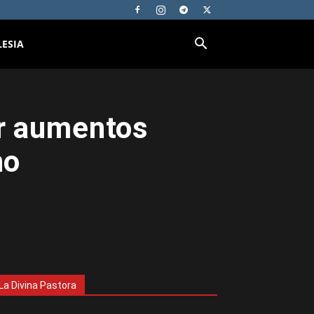
LESIA
er aumentos
no
La Divina Pastora