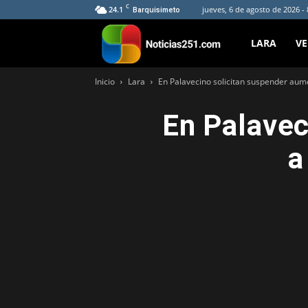
C
24.1
jueves, 6 de agosto de 2026 -
Barquisimeto
Noticias251
LARA
V
Inicio
Lara
En Palavecino solicitan suspender aume
En Palavec
a