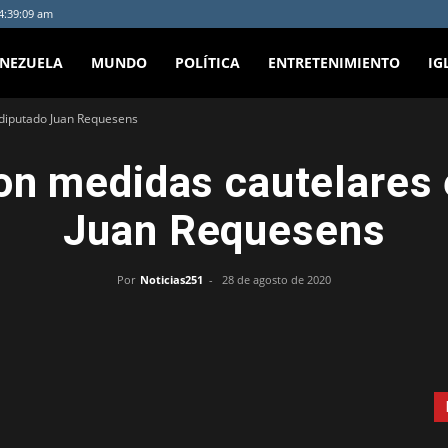
 4:39:09 am
ENEZUELA
MUNDO
POLÍTICA
ENTRETENIMIENTO
IG
 diputado Juan Requesens
on medidas cautelares 
Juan Requesens
Por
Noticias251
-
28 de agosto de 2020