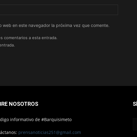
tio web en este navegador la próxima vez que comente.
es comentarios a esta entrada.
entrada.
BRE NOSOTROS
S
ódigo informativo de #Barquisimeto
áctanos:
prensanoticias251@gmail.com