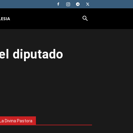
LESIA
el diputado
La Divina Pastora