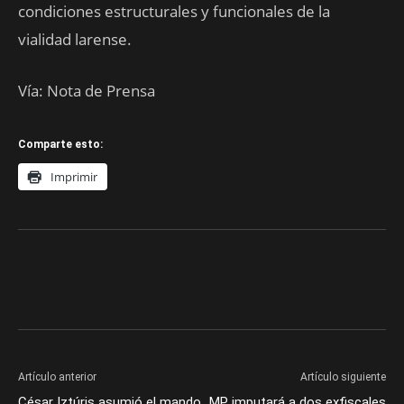
condiciones estructurales y funcionales de la
vialidad larense.
Vía: Nota de Prensa
Comparte esto:
Imprimir
Artículo anterior
Artículo siguiente
César Iztúris asumió el mando
MP imputará a dos exfiscales