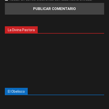
La Divina Pastora
El Obelisco