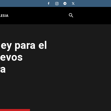
LESIA
ey para el
uevos
ra