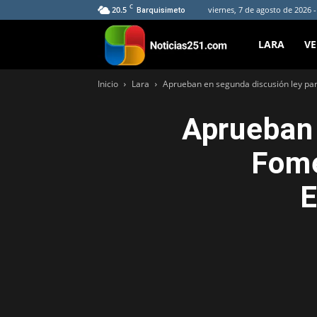
C
20.5
viernes, 7 de agosto de 2026 
Barquisimeto
Noticias251
LARA
V
Inicio
Lara
Aprueban en segunda discusión ley par
Aprueban 
Fome
E