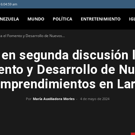
- 6:04:59 am
ENEZUELA
MUNDO
POLÍTICA
ENTRETENIMIENTO
IG
a el Fomento y Desarrollo de Nuevos...
en segunda discusión l
nto y Desarrollo de N
mprendimientos en La
Por
María Auxiliadora Morles
-
4 de mayo de 2024