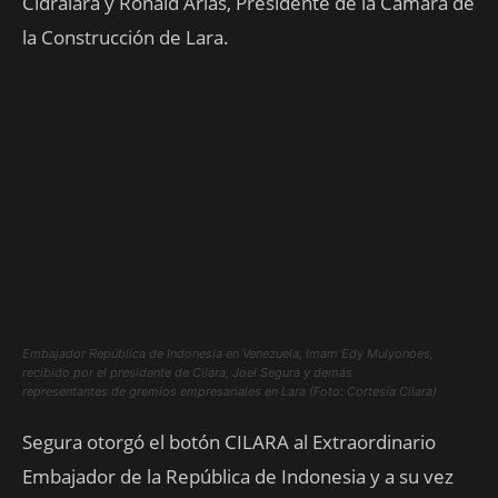
Cidralara y Ronald Arias, Presidente de la Cámara de
la Construcción de Lara.
Embajador República de Indonesia en Venezuela, Imam Edy Mulyonoes,
recibido por el presidente de Cilara, Joel Segura y demás
representantes de gremios empresariales en Lara (Foto: Cortesía Cilara)
Segura otorgó el botón CILARA al Extraordinario
Embajador de la República de Indonesia y a su vez