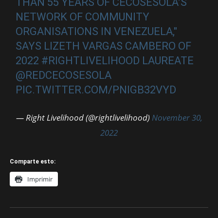
THAN 55 YEARS OF CECOSESOLA’S
NETWORK OF COMMUNITY
ORGANISATIONS IN VENEZUELA,"
SAYS LIZETH VARGAS CAMBERO OF
2022
#RIGHTLIVELIHOOD
LAUREATE
@REDCECOSESOLA
PIC.TWITTER.COM/PNIGB32VYD
— Right Livelihood (@rightlivelihood)
November 30,
2022
Comparte esto:
Imprimir