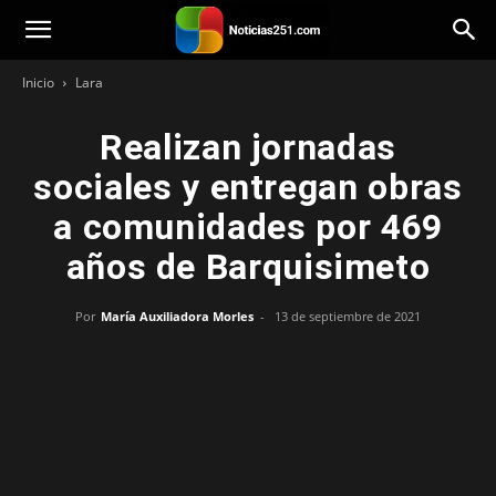
Noticias251
Inicio
Lara
Realizan jornadas
sociales y entregan obras
a comunidades por 469
años de Barquisimeto
Por
María Auxiliadora Morles
-
13 de septiembre de 2021