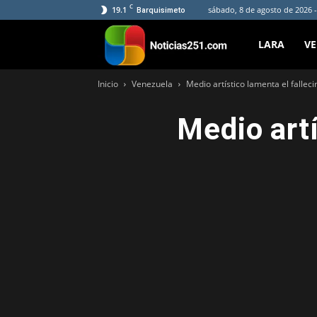
C
19.1
sábado, 8 de agosto de 2026 -
Barquisimeto
Noticias251
LARA
V
Inicio
Venezuela
Medio artístico lamenta el falle
Medio artí