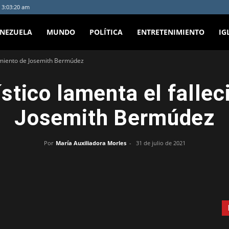
 3:03:20 am
ENEZUELA
MUNDO
POLÍTICA
ENTRETENIMIENTO
IG
cimiento de Josemith Bermúdez
stico lamenta el falle
Josemith Bermúdez
Por
María Auxiliadora Morles
-
31 de julio de 2021