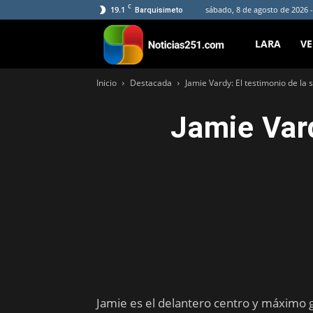
C
19.1
sábado, 8 de agosto de 2026 -
Barquisimeto
Noticias251
LARA
V
Inicio
Destacada
Jamie Vardy: El testimonio de la
Jamie Vard
Jamie es el delantero centro y máximo g