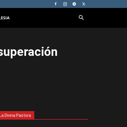
LESIA
 superación
La Divina Pastora