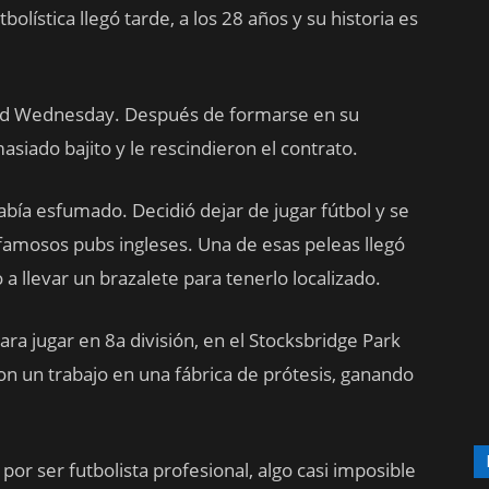
olística llegó tarde, a los 28 años y su historia es
ield Wednesday. Después de formarse en su
asiado bajito y le rescindieron el contrato.
bía esfumado. Decidió dejar de jugar fútbol y se
famosos pubs ingleses. Una de esas peleas llegó
a llevar un brazalete para tenerlo localizado.
para jugar en 8a división, en el Stocksbridge Park
n un trabajo en una fábrica de prótesis, ganando
or ser futbolista profesional, algo casi imposible