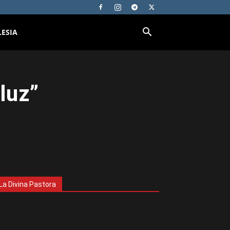
LESIA
luz”
La Divina Pastora