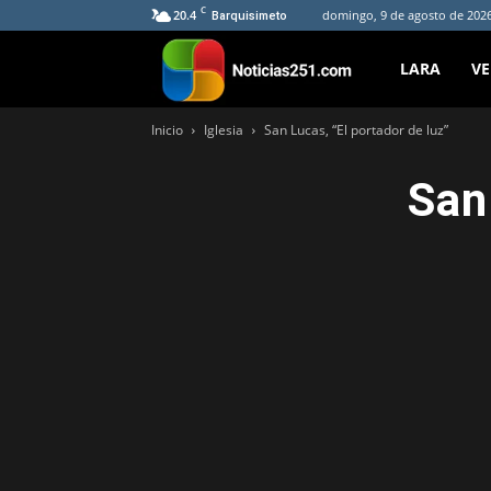
C
20.4
domingo, 9 de agosto de 2026
Barquisimeto
Noticias251
LARA
V
Inicio
Iglesia
San Lucas, “El portador de luz”
San