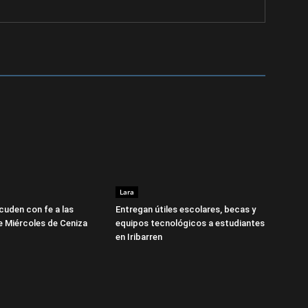
Lara
cuden con fe a las
Entregan útiles escolares, becas y
te Miércoles de Ceniza
equipos tecnológicos a estudiantes
en Iribarren