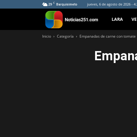
C
29
jueves, 6 de agosto de 2026 - 4
Barquisimeto
Noticias251
LARA
V
Inicio
Categoría
Empanadas de carne con tomate f
Empana