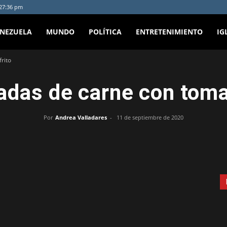
:27:36 pm
ENEZUELA
MUNDO
POLÍTICA
ENTRETENIMIENTO
IG
rito
das de carne con tomat
Por
Andrea Valladares
-
11 de septiembre de 2020