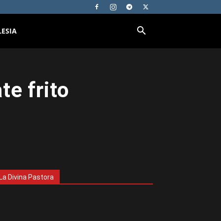
LESIA
e frito
La Divina Pastora