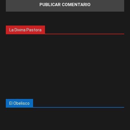
La Divina Pastora
El Obelisco