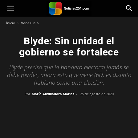
Noticias251
Inicio
Venezuela
Blyde: Sin unidad el
gobierno se fortalece
Blyde precisó que la bandera electoral jamás se
debe perder, ahora esto que viene (6D) es distinto
hablarlo como una elección.
Por
María Auxiliadora Morles
-
25 de agosto de 2020