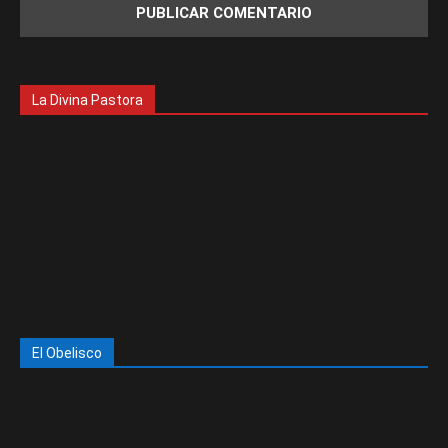
La Divina Pastora
El Obelisco