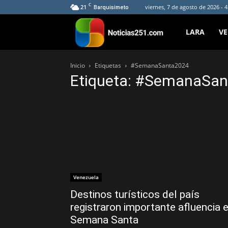
C
21
viernes, 7 de agosto de 2026 - 
Barquisimeto
Noticias251
LARA
V
Inicio
Etiquetas
#SemanaSanta2024
Etiqueta: #SemanaSa
Venezuela
Destinos turísticos del país
registraron importante afluencia 
Semana Santa