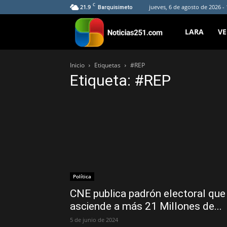
C
21.9
jueves, 6 de agosto de 2026 -
Barquisimeto
Noticias251
LARA
V
Inicio
Etiquetas
#REP
Etiqueta: #REP
Política
CNE publica padrón electoral que
asciende a más 21 Millones de...
5 de junio de 2024