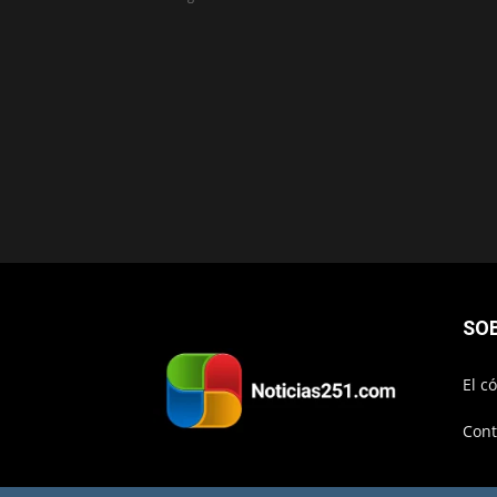
SO
El c
Cont