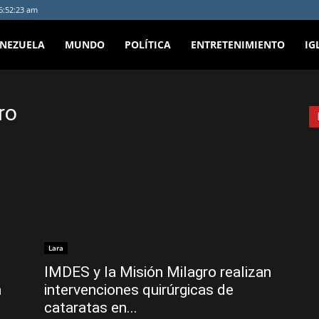
 6:52:23 am
ENEZUELA
MUNDO
POLÍTICA
ENTRETENIMIENTO
IG
ro
Lara
IMDES y la Misión Milagro realizan
n
intervenciones quirúrgicas de
cataratas en...