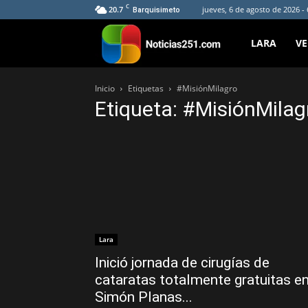
C
20.7
jueves, 6 de agosto de 2026 -
Barquisimeto
Noticias251
LARA
V
Inicio
Etiquetas
#MisiónMilagro
Etiqueta: #MisiónMilag
Lara
Inició jornada de cirugías de
cataratas totalmente gratuitas e
Simón Planas...