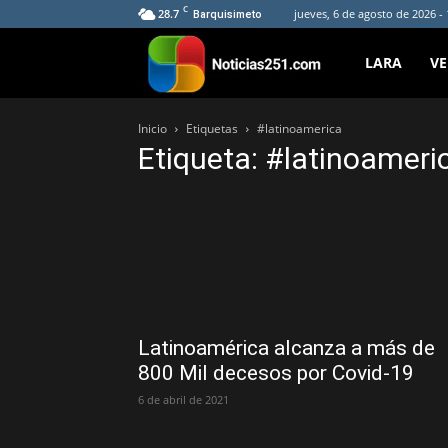
C
28.7
jueves, 6 de agosto de 2026 -
Barquisimeto
Noticias251
LARA
V
Inicio
Etiquetas
#latinoamerica
Etiqueta: #latinoameri
Latinoamérica alcanza a más de
800 Mil decesos por Covid-19
6 de abril de 2021