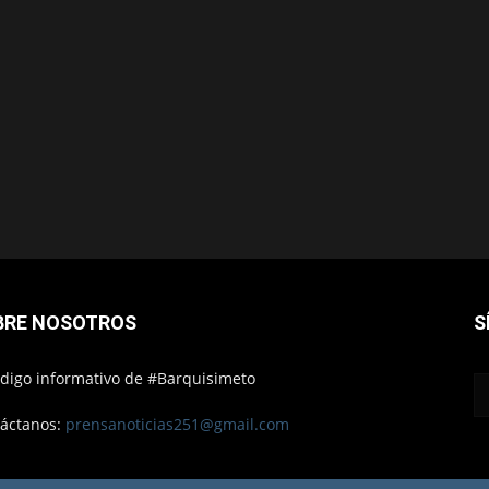
BRE NOSOTROS
S
ódigo informativo de #Barquisimeto
áctanos:
prensanoticias251@gmail.com