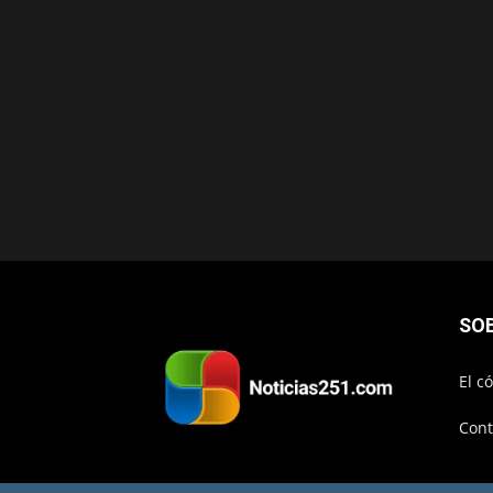
SO
El c
Cont