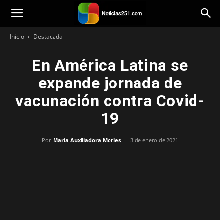
Noticias251
Inicio
Destacada
En América Latina se
expande jornada de
vacunación contra Covid-
19
Por
María Auxiliadora Morles
-
3 de enero de 2021