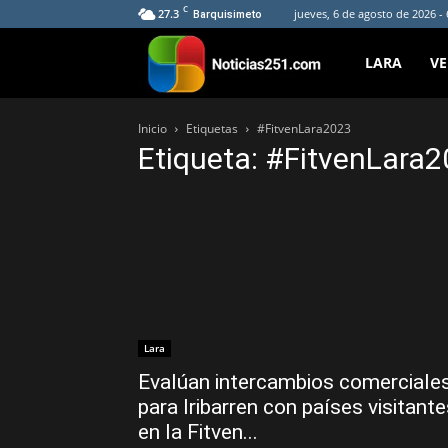
C
27.3
jueves, 6 de agosto de 2026 -
Barquisimeto
Noticias251
LARA
V
Inicio
Etiquetas
#FitvenLara2023
Etiqueta: #FitvenLara
Lara
Evalúan intercambios comerciale
para Iribarren con países visitant
en la Fitven...