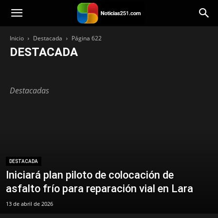
Noticias251
Inicio
Destacada
Página 622
DESTACADA
Bienestar
Mundo
Venezuela
Tecnología
Principal
Política
Personalidad
Paisajes
Opinión
Música
Lara
Categoría
Destacadas
Iglesia
Historias
Estilo de vida
Entretenimiento
Economía
Destacada
Deportes
Cocina
Citas
Viajes
DESTACADA
Iniciará plan piloto de colocación de
asfalto frío para reparación vial en Lara
13 de abril de 2026