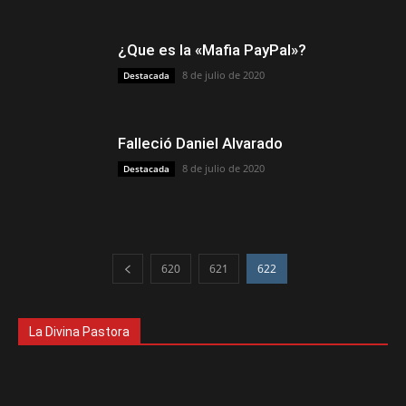
¿Que es la «Mafia PayPal»?
8 de julio de 2020
Destacada
Falleció Daniel Alvarado
8 de julio de 2020
Destacada
620
621
622
La Divina Pastora