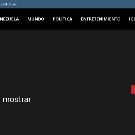
- 9:04:36 am
ENEZUELA
MUNDO
POLÍTICA
ENTRETENIMIENTO
IG
cipal
Política
Personalidad
Paisajes
Opinión
Música
Lara
etenimiento
Economía
Destacada
Deportes
Cocina
Citas
a mostrar