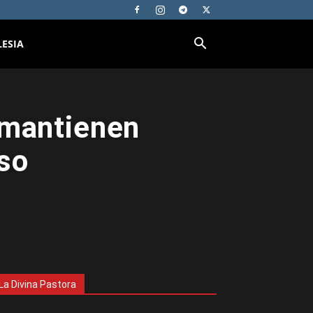
LESIA
 mantienen
so
La Divina Pastora