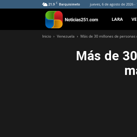
C
21.9
jueves, 6 de agosto de 2026 -
Barquisimeto
Noticias251
LARA
V
Inicio
Venezuela
Más de 30 millones de personas
Más de 30
m