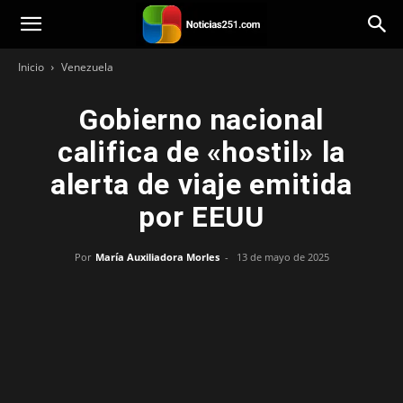
Noticias251
Inicio
Venezuela
Gobierno nacional
califica de «hostil» la
alerta de viaje emitida
por EEUU
Por
María Auxiliadora Morles
-
13 de mayo de 2025