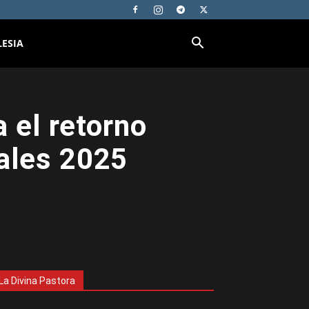
LESIA
 el retorno
vales 2025
La Divina Pastora