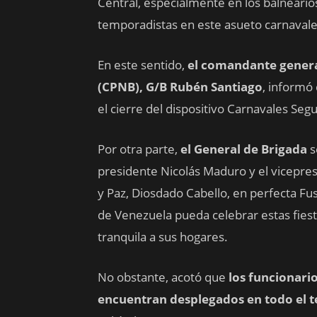
Central, especialmente en los balneario
temporadistas en este asueto carnavale
En este sentido,
el comandante general
(CPNB), G/B Rubén Santiago
, informó 
el cierre del dispositivo Carnavales Seg
Por otra parte,
el General de Brigada
s
presidente Nicolás Maduro y el vicepres
y Paz, Diosdado Cabello, en perfecta Fusi
de Venezuela pueda celebrar estas fiest
tranquila a sus hogares.
No obstante, acotó que
los funcionari
encuentran desplegados en todo el te