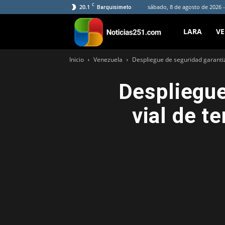
C
20.1
sábado, 8 de agosto de 2026 
Barquisimeto
Noticias251
LARA
V
Inicio
Venezuela
Despliegue de seguridad garantiz
Despliegue
vial de t