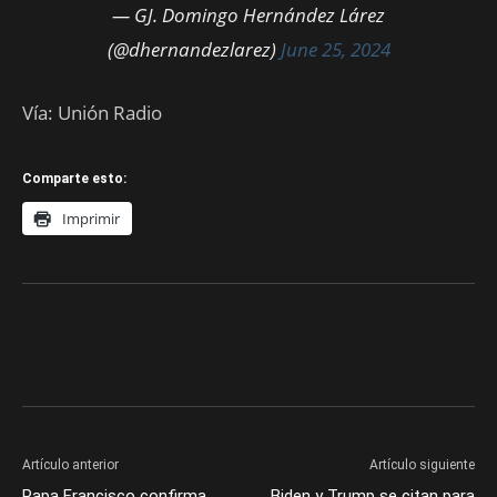
— GJ. Domingo Hernández Lárez
(@dhernandezlarez)
June 25, 2024
Vía: Unión Radio
Comparte esto:
Imprimir
Artículo anterior
Artículo siguiente
Papa Francisco confirma
Biden y Trump se citan para