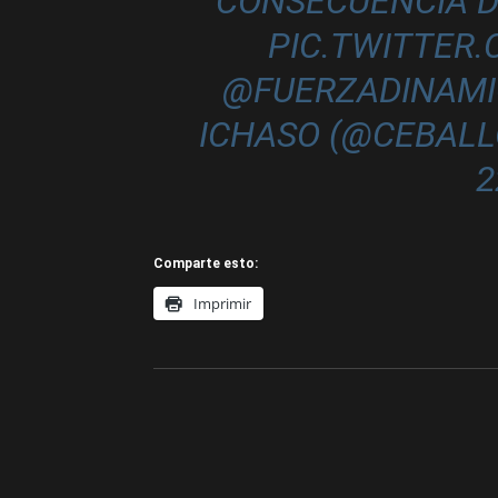
CONSECUENCIA D
PIC.TWITTER
@FUERZADINAMI
ICHASO (@CEBAL
2
Comparte esto:
Imprimir