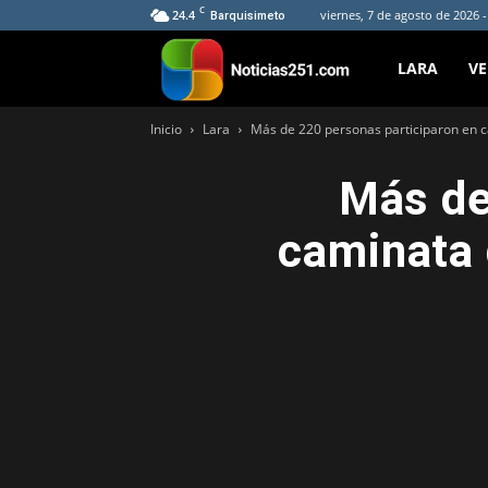
C
24.4
viernes, 7 de agosto de 2026 
Barquisimeto
Noticias251
LARA
V
Inicio
Lara
Más de 220 personas participaron en ca
Más de
caminata 