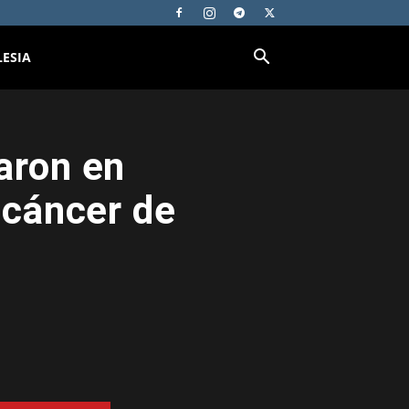
LESIA
aron en
 cáncer de