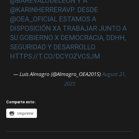
@BAREVALODELEON
Y A
@KARINHERRERAVP
. DESDE
@OEA_OFICIAL
ESTAMOS A
DISPOSICIÓN XA TRABAJAR JUNTO A
SU GOBIERNO X DEMOCRACIA, DDHH,
SEGURIDAD Y DESARROLLO.
HTTPS://T.CO/DCYOZVCSJM
— Luis Almagro (@Almagro_OEA2015)
August 21,
2023
Comparte esto:
Imprimir