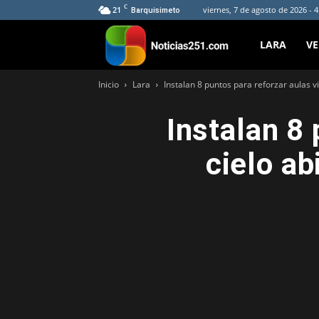
C
21
viernes, 7 de agosto de 2026 - 
Barquisimeto
Noticias251
LARA
V
Inicio
Lara
Instalan 8 puntos para reforzar aulas vi
Instalan 8 
cielo ab