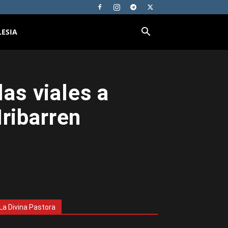
LESIA
las viales a
Iribarren
La Divina Pastora