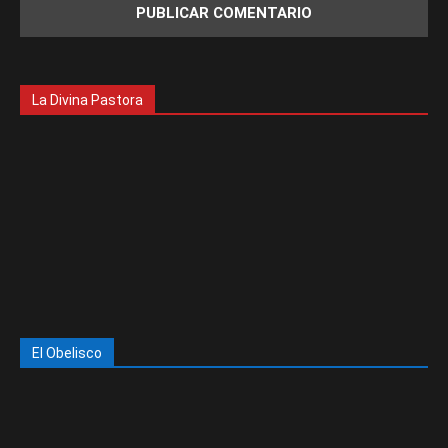
La Divina Pastora
El Obelisco