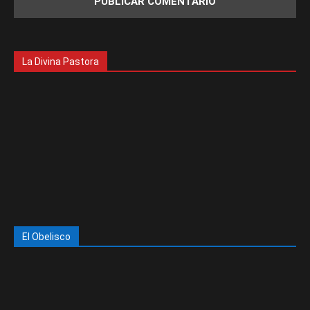
La Divina Pastora
El Obelisco