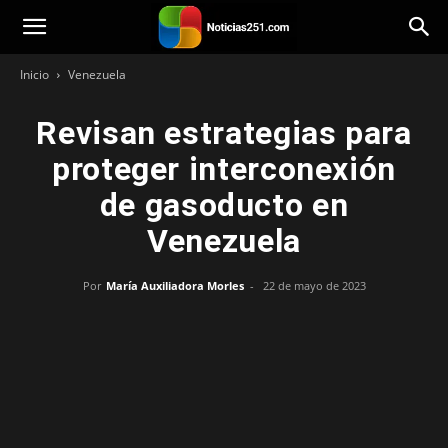
Noticias251
Inicio
Venezuela
Revisan estrategias para
proteger interconexión
de gasoducto en
Venezuela
Por
María Auxiliadora Morles
-
22 de mayo de 2023