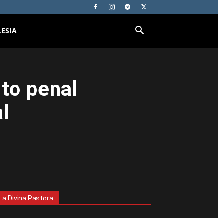
LESIA
to penal
al
La Divina Pastora