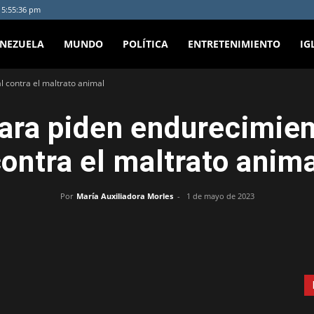
- 5:55:36 pm
ENEZUELA
MUNDO
POLÍTICA
ENTRETENIMIENTO
IG
 contra el maltrato animal
ara piden endurecimien
ontra el maltrato anim
Por
María Auxiliadora Morles
-
1 de mayo de 2023