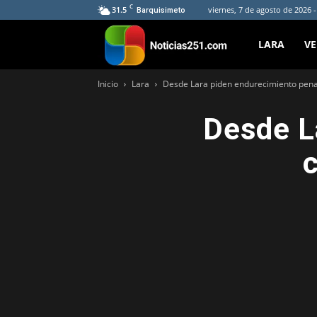
C
31.5
viernes, 7 de agosto de 2026 
Barquisimeto
Noticias251
LARA
V
Inicio
Lara
Desde Lara piden endurecimiento penal
Desde L
c