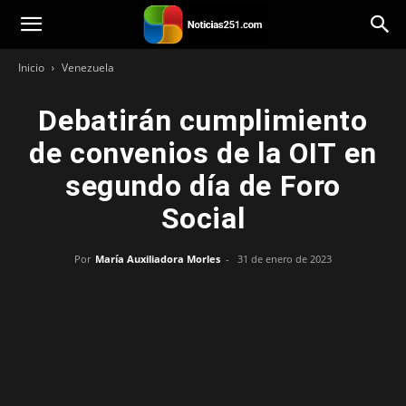
Noticias251
Inicio
Venezuela
Debatirán cumplimiento
de convenios de la OIT en
segundo día de Foro
Social
Por
María Auxiliadora Morles
-
31 de enero de 2023