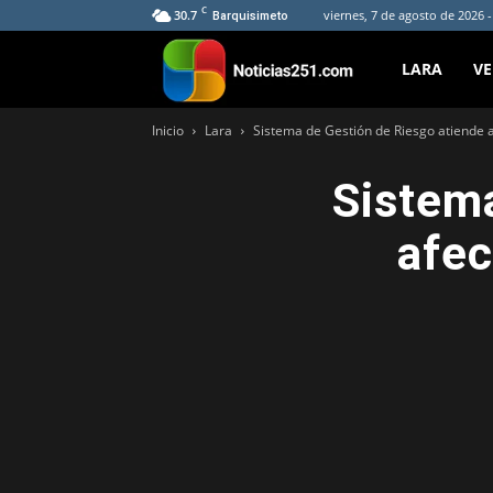
C
30.7
viernes, 7 de agosto de 2026 
Barquisimeto
Noticias251
LARA
V
Inicio
Lara
Sistema de Gestión de Riesgo atiende a
Sistema
afec