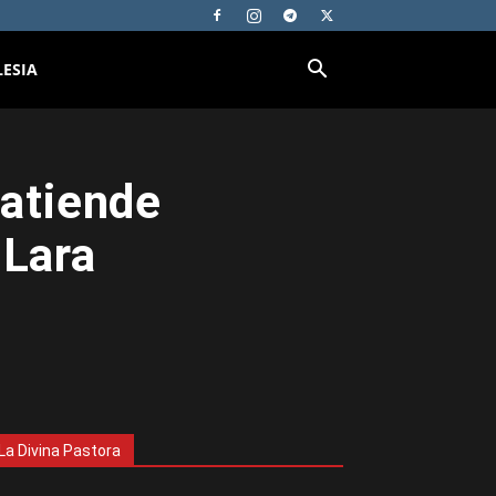
LESIA
 atiende
 Lara
La Divina Pastora