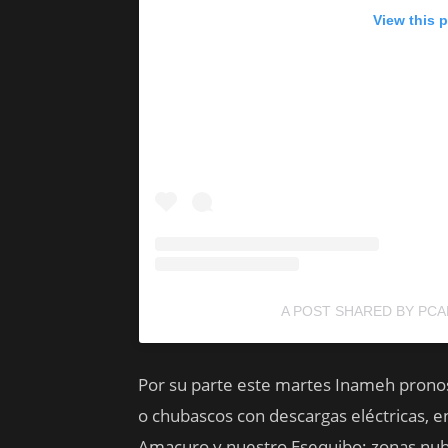
View this 
A POST SHARED BY PCA
Por su parte este martes Inameh pronos
o chubascos con descargas eléctricas, en
Amacuro y nuestro Esequibo; zonas nubl