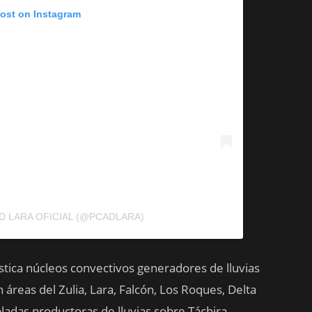
post on Instagram
D LARA OFICIAL (@PCADLARA)
tica núcleos convectivos generadores de lluvias
 áreas del Zulia, Lara, Falcón, Los Roques, Delta
adas productoras de lluvias sobre Táchira,